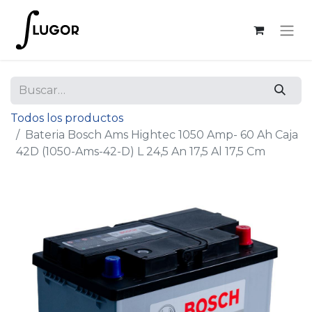
Todos los productos
Bateria Bosch Ams Hightec 1050 Amp- 60 Ah Caja
42D (1050-Ams-42-D) L 24,5 An 17,5 Al 17,5 Cm