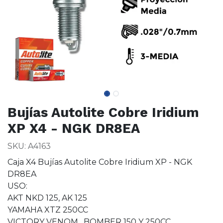
Bujías Autolite Cobre Iridium
XP X4 - NGK DR8EA
SKU: A4163
Caja X4 Bujías Autolite Cobre Iridium XP - NGK
DR8EA
USO:
AKT NKD 125, AK 125
YAMAHA XTZ 250CC
VICTORY VENOM , BOMBER 150 Y 250CC