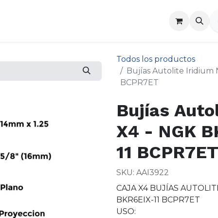
a
Contáctenos
Todos los productos
Bujías Autolite Iridiu
BCPR7ET
Bujías Autol
X4 - NGK 
11 BCPR7E
SKU: AAI3922
CAJA X4 BUJÍAS AUTOLI
BKR6EIX-11 BCPR7ET
USO: