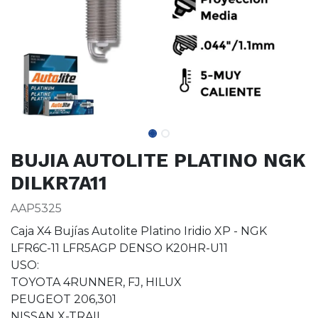
BUJIA AUTOLITE PLATINO NGK
DILKR7A11
AAP5325
Caja X4 Bujías Autolite Platino Iridio XP - NGK
LFR6C-11 LFR5AGP DENSO K20HR-U11
USO:
TOYOTA 4RUNNER, FJ, HILUX
PEUGEOT 206,301
NISSAN X-TRAIL