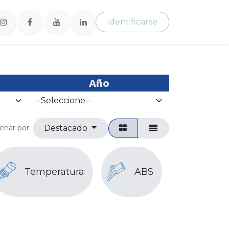
Identificarse
Año
Destacado
enar por:
CKP Y
Temperatura
ABS
CMP