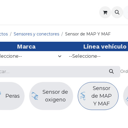
a
Contáctenos
ctos
Sensores y conectores
Sensor de MAP Y MAF
Marca
Línea vehículo
Ord
Sensor
Sensor de
Peras
de MAP
oxigeno
Y MAF