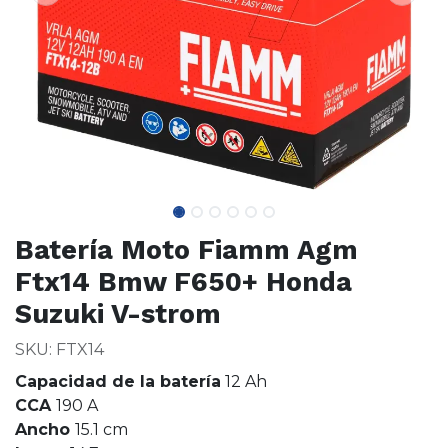
Batería Moto Fiamm Agm
Ftx14 Bmw F650+ Honda
Suzuki V-strom
SKU: FTX14
Capacidad de la bate​ría
12 Ah
CCA
190 A
Ancho
15.1 cm