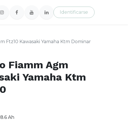
Identificarse
gm Ftz10 Kawasaki Yamaha Ktm Dominar
to Fiamm Agm
saki Yamaha Ktm
00
8.6 Ah