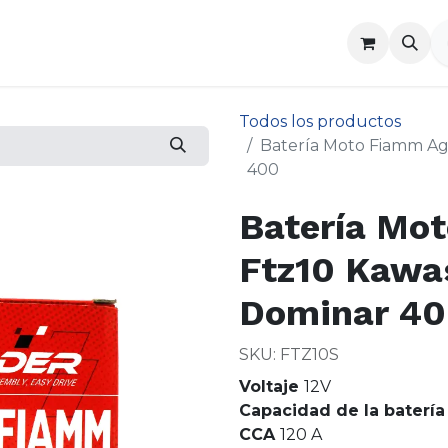
a
Contáctenos
Todos los productos
Batería Moto Fiamm A
400
Batería Mo
Ftz10 Kawa
Dominar 4
SKU: FTZ10S
Voltaje
12V
Capacidad de la batería
CCA
120 A