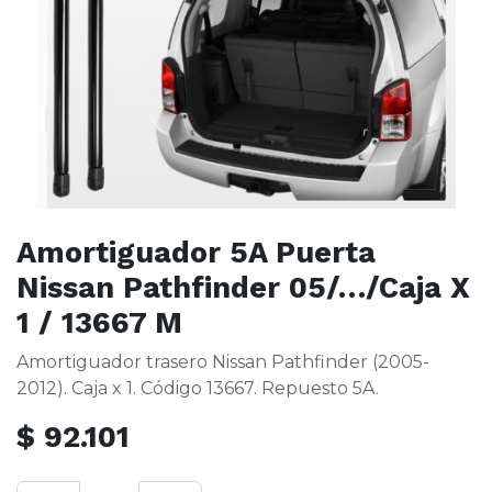
Amortiguador 5A Puerta
Nissan Pathfinder 05/…/Caja X
1 / 13667 M
Amortiguador trasero Nissan Pathfinder (2005-
2012). Caja x 1. Código 13667. Repuesto 5A.
$
92.101