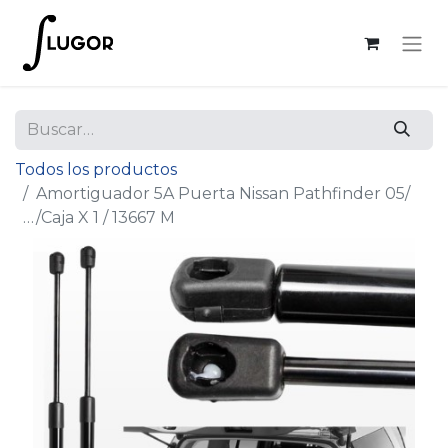
Todos los productos
Amortiguador 5A Puerta Nissan Pathfinder 05/
…/Caja X 1 / 13667 M