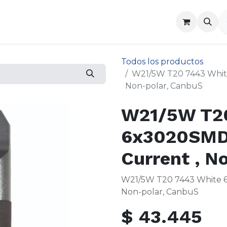
a
Contáctenos
Todos los productos
W21/5W T20 7443 White
Non-polar, CanbuS
W21/5W T20
6x3020SMD 
Current , N
W21/5W T20 7443 White 6
Non-polar, CanbuS
$
43.445