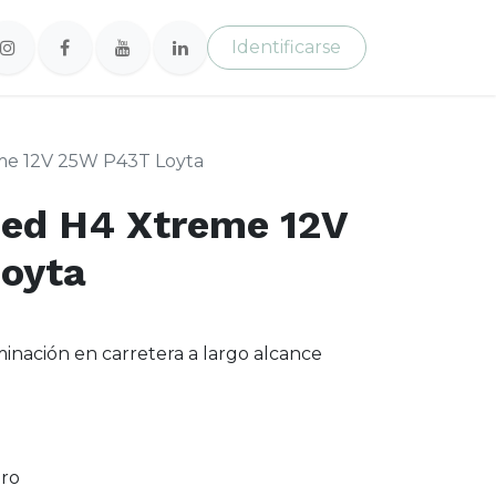
Identificarse
me 12V 25W P43T Loyta
Led H4 Xtreme 12V
oyta
minación en carretera a largo alcance
ero