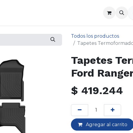
a
Contáctenos
Todos los productos
Tapetes Termoformado
Tapetes Te
Ford Range
$
419.244
Agregar al carrito