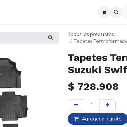
a
Contáctenos
Todos los productos
Tapetes Termoformados
Tapetes Te
Suzuki Swi
$
728.908
Agregar al carrito