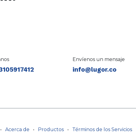
anos
Envíenos un mensaje
3105917412
info@lugor.co
•
Acerca de
•
Productos
•
Términos de los Servicios